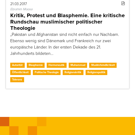
21.03.2017
Ebrahim Moosa
Kritik, Protest und Blasphemie. Eine kritische
Rundschau muslimischer politischer
Theologie
„Pakistan und Afghanistan sind nicht einfach nur Nachbarn.
Ebenso wenig sind Dänemark und Frankreich nur zwei
europäische Länder. In der ersten Dekade des 21.
Jahrhunderts bildeten…
Autorität
Blasphemie
Hermeneutik
Muhammad
Muslimfeindlichkeit
Öffentlichkeit
Politische Theologie
Religionskritik
Religionspolitik
Toleranz