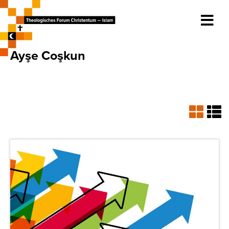
Ayşe Coşkun