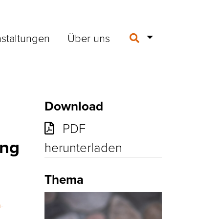
staltungen
Über uns
Download
PDF
ung
herunterladen
Thema
-