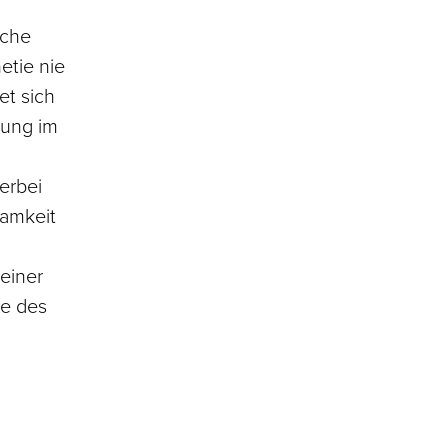
lche
etie nie
et sich
rtung im
erbei
samkeit
einer
ze des