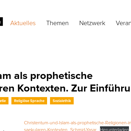
Aktuelles
Themen
Netzwerk
Veran
am als prophetische
aren Kontexten. Zur Einführ
etie
Religiöse Sprache
Sozialethik
Christentum-und-Islam-als-prophetische-Religionen-in
saekularen-Kontexten_Schmid-Yasar
Herunterladen