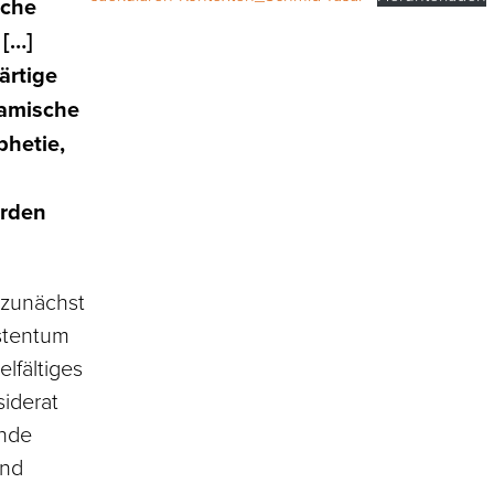
sche
 […]
ärtige
lamische
phetie,
erden
 zunächst
istentum
elfältiges
iderat
ende
und