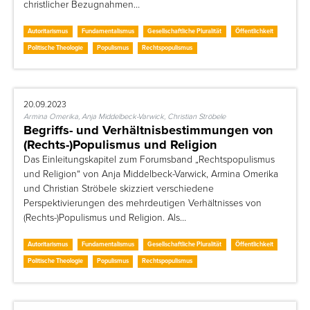
christlicher Bezugnahmen…
Autoritarismus
Fundamentalismus
Gesellschaftliche Pluralität
Öffentlichkeit
Politische Theologie
Populismus
Rechtspopulismus
20.09.2023
Armina Omerika, Anja Middelbeck-Varwick, Christian Ströbele
Begriffs- und Verhältnisbestimmungen von
(Rechts-)Populismus und Religion
Das Einleitungskapitel zum Forumsband „Rechtspopulismus
und Religion“ von Anja Middelbeck-Varwick, Armina Omerika
und Christian Ströbele skizziert verschiedene
Perspektivierungen des mehrdeutigen Verhältnisses von
(Rechts-)Populismus und Religion. Als…
Autoritarismus
Fundamentalismus
Gesellschaftliche Pluralität
Öffentlichkeit
Politische Theologie
Populismus
Rechtspopulismus