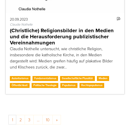
20.09.2023
Claudia Nothelle
(Christliche) Religionsbilder in den Medien
und die Herausforderung publizistischer
Vereinnahmungen
Claudia Nothelle untersucht, wie christliche Religion,
insbesondere die katholische Kirche, in den Medien
dargestellt wird: Medien greifen häufig auf plakative Bilder
und Klischees zurück, die zwar…
Autoritarismus
Fundamentalismus
Gesellschaftliche Pluralität
Medien
Öffentlichkeit
Politische Theologie
Populismus
Rechtspopulismus
Posts navigation
1
2
3
…
10
»