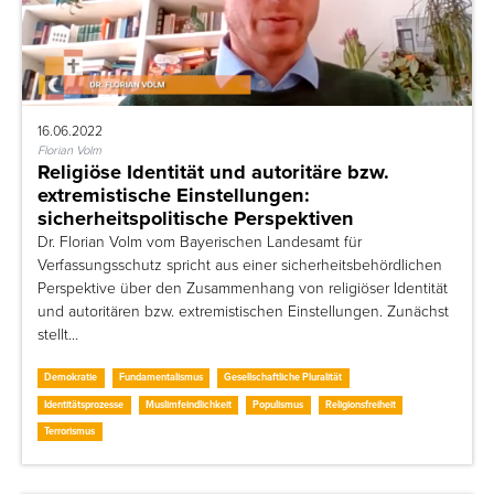
16.06.2022
Florian Volm
Religiöse Identität und autoritäre bzw.
extremistische Einstellungen:
sicherheitspolitische Perspektiven
Dr. Florian Volm vom Bayerischen Landesamt für
Verfassungsschutz spricht aus einer sicherheitsbehördlichen
Perspektive über den Zusammenhang von religiöser Identität
und autoritären bzw. extremistischen Einstellungen. Zunächst
stellt…
Demokratie
Fundamentalismus
Gesellschaftliche Pluralität
Identitätsprozesse
Muslimfeindlichkeit
Populismus
Religionsfreiheit
Terrorismus