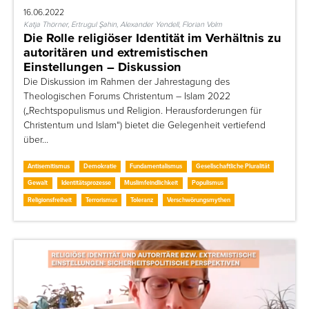
16.06.2022
Katja Thörner, Ertrugul Şahin, Alexander Yendell, Florian Volm
Die Rolle religiöser Identität im Verhältnis zu
autoritären und extremistischen
Einstellungen – Diskussion
Die Diskussion im Rahmen der Jahrestagung des
Theologischen Forums Christentum – Islam 2022
(„Rechtspopulismus und Religion. Herausforderungen für
Christentum und Islam“) bietet die Gelegenheit vertiefend
über…
Antisemitismus
Demokratie
Fundamentalismus
Gesellschaftliche Pluralität
Gewalt
Identitätsprozesse
Muslimfeindlichkeit
Populismus
Religionsfreiheit
Terrorismus
Toleranz
Verschwörungsmythen