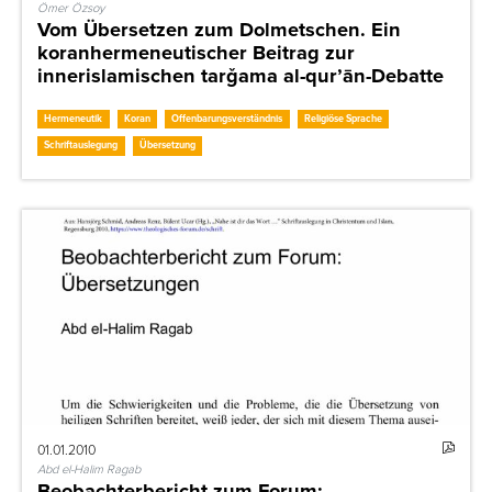
Ömer Özsoy
Vom Übersetzen zum Dolmetschen. Ein
koranhermeneutischer Beitrag zur
innerislamischen tarǧama al-qur’ān-Debatte
Hermeneutik
Koran
Offenbarungsverständnis
Religiöse Sprache
Schriftauslegung
Übersetzung
01.01.2010
Abd el-Halim Ragab
Beobachterbericht zum Forum: