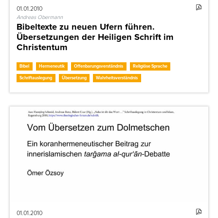
01.01.2010
Andreas Obermann
Bibeltexte zu neuen Ufern führen.
Übersetzungen der Heiligen Schrift im
Christentum
Bibel
Hermeneutik
Offenbarungsverständnis
Religiöse Sprache
Schriftauslegung
Übersetzung
Wahrheitsverständnis
01.01.2010