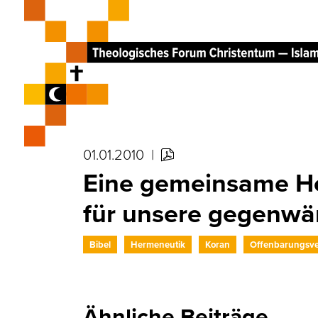
01.01.2010
|
Eine gemeinsame He
für unsere gegenwär
Bibel
Hermeneutik
Koran
Offenbarungsve
Ähnliche Beiträge