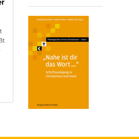
er
t
ßt
n