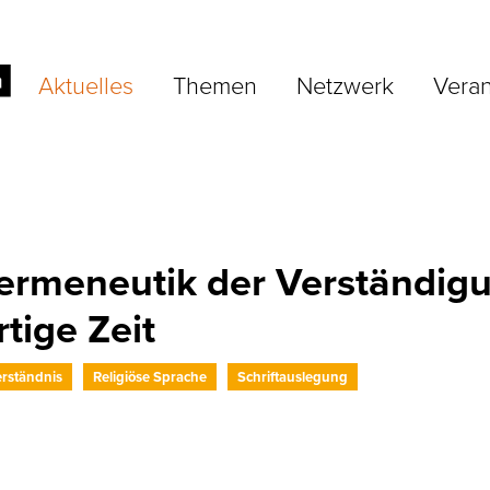
Aktuelles
Themen
Netzwerk
Veran
rmeneutik der Verständig
tige Zeit
rständnis
Religiöse Sprache
Schriftauslegung