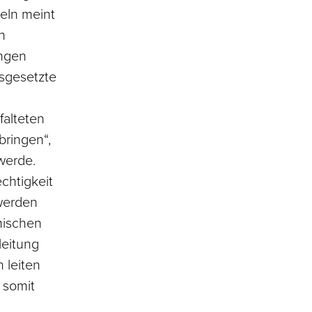
eln meint
n
ungen
usgesetzte
falteten
bringen“,
werde.
echtigkeit
 werden
mischen
leitung
 leiten
e somit