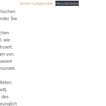
Sievers Gottgewollte
Herunterladen
chischen
nder. Sie
schen
, wie
ruiert,
gen von
asiert
 mündet.
lteten
dl).
 des
prünglich