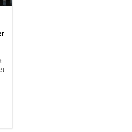
er
t
ßt
n