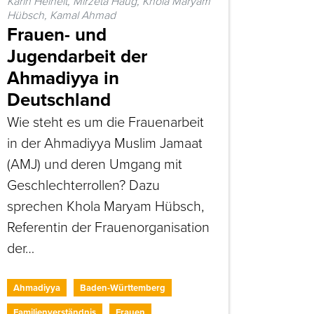
Karin Heinelt, Mirzeta Haug, Khola Maryam
Hübsch, Kamal Ahmad
Frauen- und
Jugendarbeit der
Ahmadiyya in
Deutschland
Wie steht es um die Frauenarbeit
in der Ahmadiyya Muslim Jamaat
(AMJ) und deren Umgang mit
Geschlechterrollen? Dazu
sprechen Khola Maryam Hübsch,
Referentin der Frauenorganisation
der…
Ahmadiyya
Baden-Württemberg
Familienverständnis
Frauen