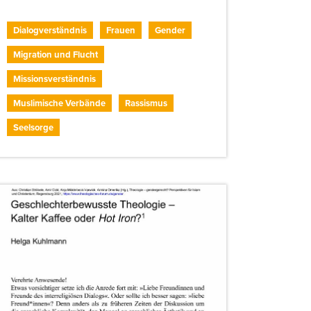
Dialogverständnis
Frauen
Gender
Migration und Flucht
Missionsverständnis
Muslimische Verbände
Rassismus
Seelsorge