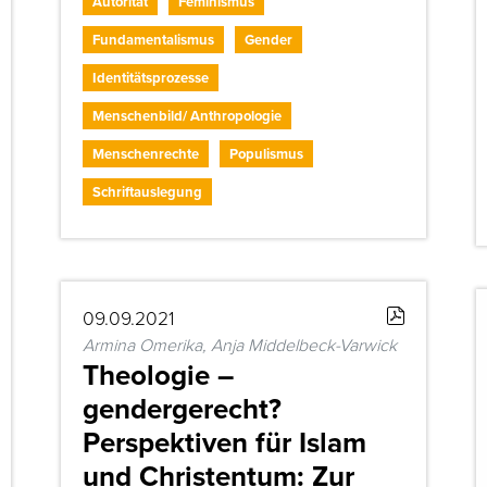
Autorität
Feminismus
Fundamentalismus
Gender
Identitätsprozesse
Menschenbild/ Anthropologie
Menschenrechte
Populismus
Schriftauslegung
09.09.2021
Armina Omerika, Anja Middelbeck-Varwick
Theologie –
gendergerecht?
Perspektiven für Islam
und Christentum: Zur