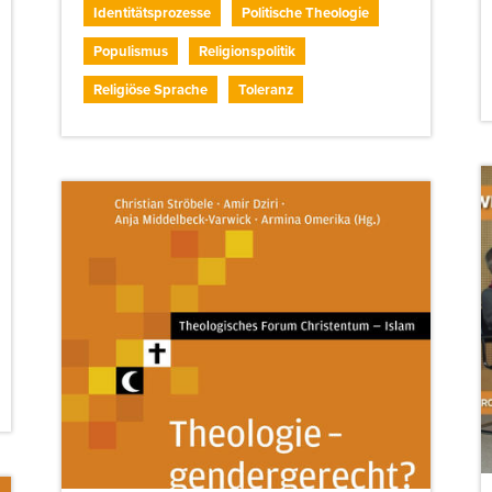
Identitätsprozesse
Politische Theologie
Populismus
Religionspolitik
Religiöse Sprache
Toleranz