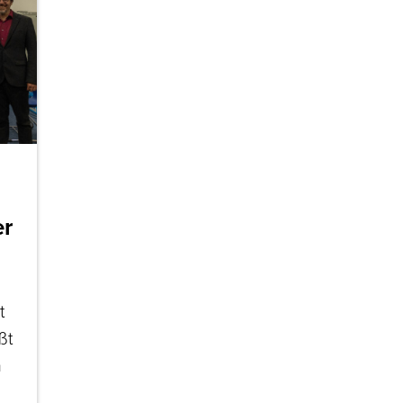
er
t
ßt
n