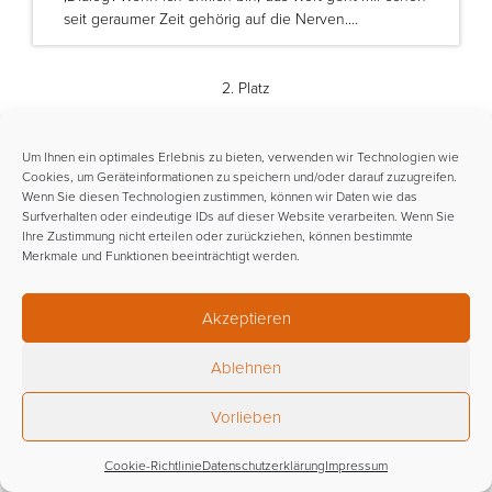
seit geraumer Zeit gehörig auf die Nerven.…
2. Platz
Um Ihnen ein optimales Erlebnis zu bieten, verwenden wir Technologien wie
10.03.2012
Cookies, um Geräteinformationen zu speichern und/oder darauf zuzugreifen.
Josefine Wahle
Wenn Sie diesen Technologien zustimmen, können wir Daten wie das
Des Weisen neue Kleider. Zur
Surfverhalten oder eindeutige IDs auf dieser Website verarbeiten. Wenn Sie
Bedeutung des Humors für den
Ihre Zustimmung nicht erteilen oder zurückziehen, können bestimmte
christlich-islamischen Dialog
Merkmale und Funktionen beeinträchtigt werden.
„Wer seinen Glauben ernst nimmt, muss über ihn
lachen können!“ Glaube und Humor müssen nicht per
Akzeptieren
se als entgegengesetzt verstanden werden. Doch
bringen in einen Witz…
Ablehnen
Vorlieben
3. Platz
Cookie-Richtlinie
Datenschutzerklärung
Impressum