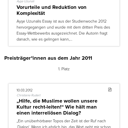
Ayşe Uzunali
Vorurteile und Reduktion von
Komplexität
Ayşe Uzunalis Essay ist aus der Studienwoche 2012
hervorgegangen und wurde mit dem dritten Preis des
Essay-Wettbewerbs ausgezeichnet. Die Autorin fragt
danach, wie es gelingen kann,…
Preisträger*innen aus dem Jahr 2011
1. Platz
10.03.2012
Christiane Rudert
„Hilfe, die Muslime wollen unsere
Kultur recht-leiten!“ Wie hält man
einen interreliösen Dialog?
„Ein unüberhörbarer Topos der Zeit ist der Ruf nach
‚Dialog‘. Wenn ich ehrlich bin, das Wort geht mir schon