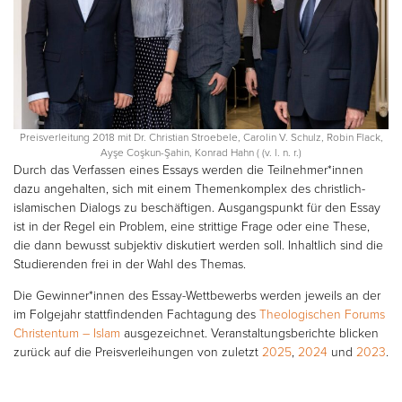
Preisverleitung 2018 mit Dr. Christian Stroebele, Carolin V. Schulz, Robin Flack,
Ayşe Coşkun-Şahin, Konrad Hahn ( (v. l. n. r.)
Durch das Verfassen eines Essays werden die Teilnehmer*innen
dazu angehalten, sich mit einem Themenkomplex des christlich-
islamischen Dialogs zu beschäftigen. Ausgangspunkt für den Essay
ist in der Regel ein Problem, eine strittige Frage oder eine These,
die dann bewusst subjektiv diskutiert werden soll. Inhaltlich sind die
Studierenden frei in der Wahl des Themas.
Die Gewinner*innen des Essay-Wettbewerbs werden jeweils an der
im Folgejahr stattfindenden Fachtagung des
Theologischen Forums
Christentum – Islam
ausgezeichnet. Veranstaltungsberichte blicken
zurück auf die Preisverleihungen von zuletzt
2025
,
2024
und
2023
.