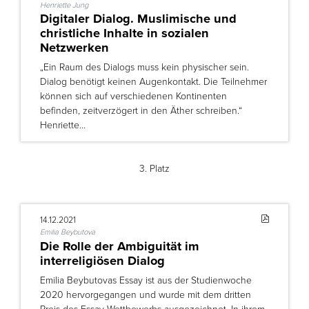
Henriette Jung
Digitaler Dialog. Muslimische und
christliche Inhalte in sozialen
Netzwerken
„Ein Raum des Dialogs muss kein physischer sein.
Dialog benötigt keinen Augenkontakt. Die Teilnehmer
können sich auf verschiedenen Kontinenten
befinden, zeitverzögert in den Äther schreiben.“
Henriette…
3. Platz
14.12.2021
Emilia Beybutova
Die Rolle der Ambiguität im
interreligiösen Dialog
Emilia Beybutovas Essay ist aus der Studienwoche
2020 hervorgegangen und wurde mit dem dritten
Preis des Essay-Wettbewerbs ausgezeichnet. In ihrem