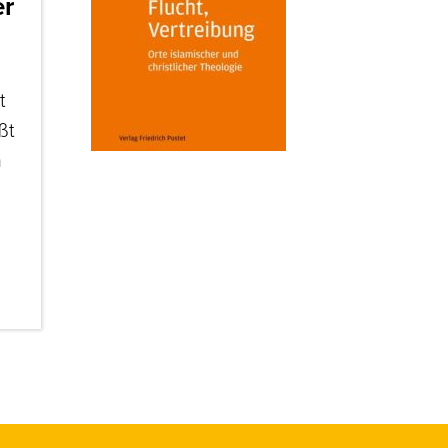
er
t
ßt
n