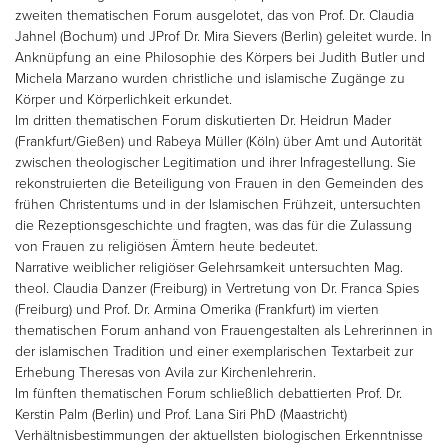
zweiten thematischen Forum ausgelotet, das von Prof. Dr. Claudia
Jahnel (Bochum) und JProf Dr. Mira Sievers (Berlin) geleitet wurde. In
Anknüpfung an eine Philosophie des Körpers bei Judith Butler und
Michela Marzano wurden christliche und islamische Zugänge zu
Körper und Körperlichkeit erkundet.
Im dritten thematischen Forum diskutierten Dr. Heidrun Mader
(Frankfurt/Gießen) und Rabeya Müller (Köln) über Amt und Autorität
zwischen theologischer Legitimation und ihrer Infragestellung. Sie
rekonstruierten die Beteiligung von Frauen in den Gemeinden des
frühen Christentums und in der Islamischen Frühzeit, untersuchten
die Rezeptionsgeschichte und fragten, was das für die Zulassung
von Frauen zu religiösen Ämtern heute bedeutet.
Narrative weiblicher religiöser Gelehrsamkeit untersuchten Mag.
theol. Claudia Danzer (Freiburg) in Vertretung von Dr. Franca Spies
(Freiburg) und Prof. Dr. Armina Omerika (Frankfurt) im vierten
thematischen Forum anhand von Frauengestalten als Lehrerinnen in
der islamischen Tradition und einer exemplarischen Textarbeit zur
Erhebung Theresas von Avila zur Kirchenlehrerin.
Im fünften thematischen Forum schließlich debattierten Prof. Dr.
Kerstin Palm (Berlin) und Prof. Lana Siri PhD (Maastricht)
Verhältnisbestimmungen der aktuellsten biologischen Erkenntnisse