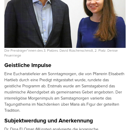
Die Preisträger*innen des 3. Platzes: David Rüschenschmidt, 2. Platz: Denise
Feuerriege
Geistliche Impulse
Eine Eucharistiefeier am Sonntagmorgen, die von Pfarrerin Elisabeth
Hartlieb durch eine Predigt mitgestaltet wurde, rundete das
geistliche Programm ab. Erstmals wurde am Samstagabend das
muslimische Abendgebet als gemeinsames Gebet angeboten. Der
interreligiöse Morgenimpuls am Samstagmorgen variierte das
Tagungsthema im Nachdenken über Maria als Figur der geteilten
Tradition.
Subjektwerdung und Anerkennung
Dr. Dina El Omari (Münster) analysierte die koranische