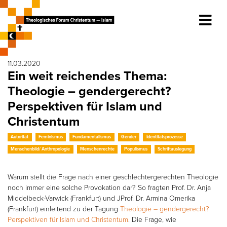
11.03.2020
Ein weit reichendes Thema:
Theologie – gendergerecht?
Perspektiven für Islam und
Christentum
Autorität
Feminismus
Fundamentalismus
Gender
Identitätsprozesse
Menschenbild/ Anthropologie
Menschenrechte
Populismus
Schriftauslegung
Warum stellt die Frage nach einer geschlechtergerechten Theologie
noch immer eine solche Provokation dar? So fragten Prof. Dr. Anja
Middelbeck-Varwick (Frankfurt) und JProf. Dr. Armina Omerika
(Frankfurt) einleitend zu der Tagung
Theologie – gendergerecht?
Perspektiven für Islam und Christentum
. Die Frage, wie