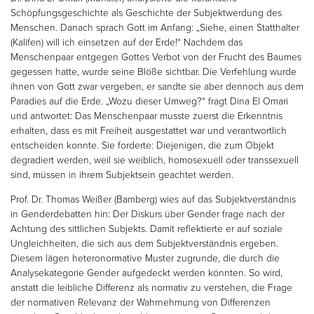
Schöpfungsgeschichte als Geschichte der Subjektwerdung des
Menschen. Danach sprach Gott im Anfang: „Siehe, einen Statthalter
(Kalifen) will ich einsetzen auf der Erde!“ Nachdem das
Menschenpaar entgegen Gottes Verbot von der Frucht des Baumes
gegessen hatte, wurde seine Blöße sichtbar. Die Verfehlung wurde
ihnen von Gott zwar vergeben, er sandte sie aber dennoch aus dem
Paradies auf die Erde. „Wozu dieser Umweg?“ fragt Dina El Omari
und antwortet: Das Menschenpaar musste zuerst die Erkenntnis
erhalten, dass es mit Freiheit ausgestattet war und verantwortlich
entscheiden konnte. Sie forderte: Diejenigen, die zum Objekt
degradiert werden, weil sie weiblich, homosexuell oder transsexuell
sind, müssen in ihrem Subjektsein geachtet werden.
Prof. Dr. Thomas Weißer (Bamberg) wies auf das Subjektverständnis
in Genderdebatten hin: Der Diskurs über Gender frage nach der
Achtung des sittlichen Subjekts. Damit reflektierte er auf soziale
Ungleichheiten, die sich aus dem Subjektverständnis ergeben.
Diesem lägen heteronormative Muster zugrunde, die durch die
Analysekategorie Gender aufgedeckt werden könnten. So wird,
anstatt die leibliche Differenz als normativ zu verstehen, die Frage
der normativen Relevanz der Wahrnehmung von Differenzen