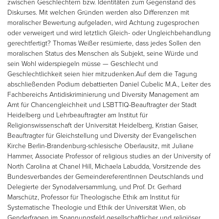
zwischen Geschlechtern bzw. Identitäten zum Gegenstand des
Diskurses. Mit welchen Gründen werden also Differenzen mit
moralischer Bewertung aufgeladen, wird Achtung zugesprochen
oder verweigert und wird letztlich Gleich- oder Ungleichbehandlung
gerechtfertigt? Thomas Weißer resümierte, dass jedes Sollen den
moralischen Status des Menschen als Subjekt, seine Würde und
sein Wohl widerspiegeln müsse — Geschlecht und
Geschlechtlichkeit seien hier mitzudenken.Auf dem die Tagung
abschließenden Podium debattierten Daniel Cubelic M.A., Leiter des
Fachbereichs Antidiskriminierung und Diversity Management am
Amt für Chancengleichheit und LSBTTIQ-Beauftragter der Stadt
Heidelberg und Lehrbeauftragter am Institut für
Religionswissenschaft der Universität Heidelberg, Kristian Gaiser,
Beauftragter für Gleichstellung und Diversity der Evangelischen
Kirche Berlin-Brandenburg-schlesische Oberlausitz, mit Juliane
Hammer, Associate Professor of religious studies an der University of
North Carolina at Chanel Hill, Michaela Labudda, Vorsitzende des
Bundesverbandes der GemeindereferentInnen Deutschlands und
Delegierte der Synodalversammlung, und Prof. Dr. Gerhard
Marschütz, Professor für Theologische Ethik am Institut für
Systematische Theologie und Ethik der Universität Wien, ob
Genderfragen im Spannungsfeld gesellschaftlicher und religiöser