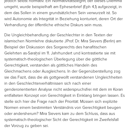
jedoch selbst normativ. Ein Normativitätsbegriff, der dieses Dilemma
umgeht, wurde beispielhaft am Epheserbrief (Eph 4,1) aufgezeigt, in
dem das Sollen in einem grundsätzlichen Sein verwurzelt ist. So
wird Autonomie als Integrität in Beziehung konturiert, deren Ort der
Verhandlung der öffentliche ethische Diskurs sein muss.
Die Ungleichbehandlung der Geschlechter in den Texten der
islamischen Normlehre diskutierte JProf. Dr. Mira Sievers (Berlin) am
Beispiel der Diskussion des Sorgerechts des hanafitischen
Gelehrten as-Saraḫsī im 11. Jahrhundert und kontrastierte sie mit
systematisch-theologischen Überlegung über die göttliche
Gerechtigkeit, verstanden als göttliches Handeln des
Gleichmachens oder Ausgleichens. In der Gegenüberstellung zog
sie das Fazit, dass die als gottgewollt verstandenen Ungleichheiten
in den Geschlechterverhältnissen sich nach einer
genderorientierten Analyse nicht widerspruchsfrei mit dem im Koran
entfalteten Konzept von Gerechtigkeit in Einklang bringen lassen. Es
stelle sich hier die Frage nach der Priorität: Müssen sich explizite
Normen einem bestimmten Verständnis von Gerechtigkeit beugen
oder andersherum? Mira Sievers kam zu dem Schluss, dass aus
systematisch-theologischer Sicht der Gerechtigkeit im Zweifelsfall
der Vorzug zu geben sei.