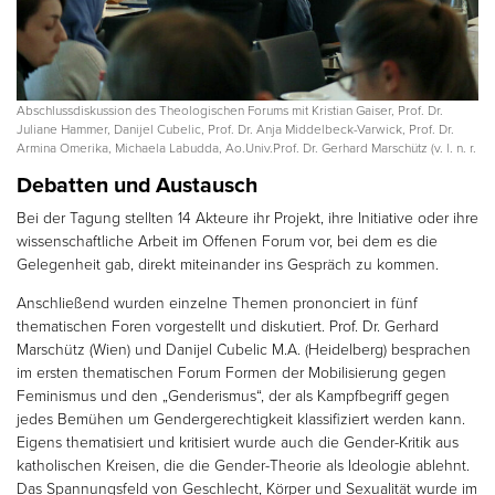
Abschlussdiskussion des Theologischen Forums mit Kristian Gaiser, Prof. Dr.
Juliane Hammer, Danijel Cubelic, Prof. Dr. Anja Middelbeck-Varwick, Prof. Dr.
Armina Omerika, Michaela Labudda, Ao.Univ.Prof. Dr. Gerhard Marschütz (v. l. n. r.
Debatten und Austausch
Bei der Tagung stellten 14 Akteure ihr Projekt, ihre Initiative oder ihre
wissenschaftliche Arbeit im Offenen Forum vor, bei dem es die
Gelegenheit gab, direkt miteinander ins Gespräch zu kommen.
Anschließend wurden einzelne Themen prononciert in fünf
thematischen Foren vorgestellt und diskutiert. Prof. Dr. Gerhard
Marschütz (Wien) und Danijel Cubelic M.A. (Heidelberg) besprachen
im ersten thematischen Forum Formen der Mobilisierung gegen
Feminismus und den „Genderismus“, der als Kampfbegriff gegen
jedes Bemühen um Gendergerechtigkeit klassifiziert werden kann.
Eigens thematisiert und kritisiert wurde auch die Gender-Kritik aus
katholischen Kreisen, die die Gender-Theorie als Ideologie ablehnt.
Das Spannungsfeld von Geschlecht, Körper und Sexualität wurde im