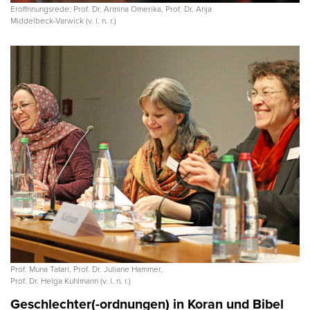
Eröffnnungsrede: Prof. Dr. Armina Omerika, Prof. Dr. Anja
Middelbeck-Varwick (v. l. n. r.)
Prof. Muna Tatari, Prof. Dr. Juliane Hammer,
Prof. Dr. Helga Kuhlmann (v. l. n. r.)
Geschlechter(-ordnungen) in Koran und Bibel