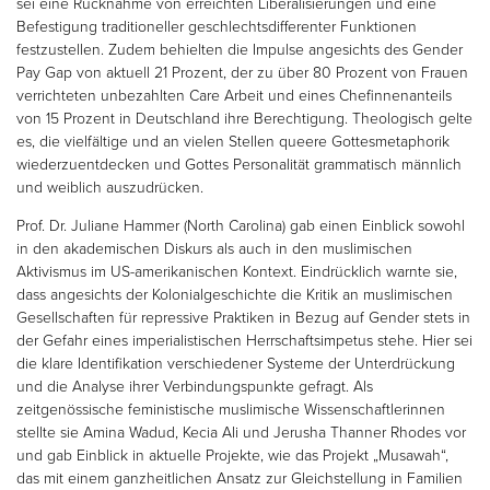
sei eine Rücknahme von erreichten Liberalisierungen und eine
Befestigung traditioneller geschlechtsdifferenter Funktionen
festzustellen. Zudem behielten die Impulse angesichts des Gender
Pay Gap von aktuell 21 Prozent, der zu über 80 Prozent von Frauen
verrichteten unbezahlten Care Arbeit und eines Chefinnenanteils
von 15 Prozent in Deutschland ihre Berechtigung. Theologisch gelte
es, die vielfältige und an vielen Stellen queere Gottesmetaphorik
wiederzuentdecken und Gottes Personalität grammatisch männlich
und weiblich auszudrücken.
Prof. Dr. Juliane Hammer (North Carolina) gab einen Einblick sowohl
in den akademischen Diskurs als auch in den muslimischen
Aktivismus im US-amerikanischen Kontext. Eindrücklich warnte sie,
dass angesichts der Kolonialgeschichte die Kritik an muslimischen
Gesellschaften für repressive Praktiken in Bezug auf Gender stets in
der Gefahr eines imperialistischen Herrschaftsimpetus stehe. Hier sei
die klare Identifikation verschiedener Systeme der Unterdrückung
und die Analyse ihrer Verbindungspunkte gefragt. Als
zeitgenössische feministische muslimische Wissenschaftlerinnen
stellte sie Amina Wadud, Kecia Ali und Jerusha Thanner Rhodes vor
und gab Einblick in aktuelle Projekte, wie das Projekt „Musawah“,
das mit einem ganzheitlichen Ansatz zur Gleichstellung in Familien