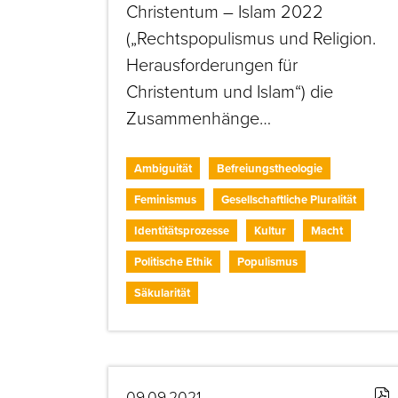
Christentum – Islam 2022
(„Rechtspopulismus und Religion.
Herausforderungen für
Christentum und Islam“) die
Zusammenhänge…
Ambiguität
Befreiungstheologie
Feminismus
Gesellschaftliche Pluralität
Identitätsprozesse
Kultur
Macht
Politische Ethik
Populismus
Säkularität
09.09.2021