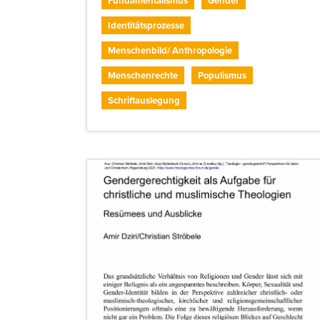
Fundamentalismus
Gender
Identitätsprozesse
Menschenbild/ Anthropologie
Menschenrechte
Populismus
Schriftauslegung