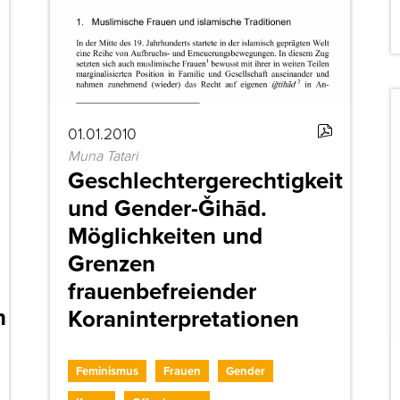
01.01.2010
Muna Tatari
Geschlechtergerechtigkeit
und Gender-Ǧihād.
Möglichkeiten und
Grenzen
frauenbefreiender
n
Koraninterpretationen
Feminismus
Frauen
Gender