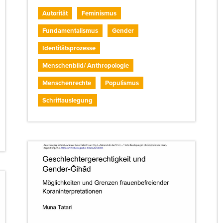
Autorität
Feminismus
Fundamentalismus
Gender
Identitätsprozesse
Menschenbild/ Anthropologie
Menschenrechte
Populismus
Schriftauslegung