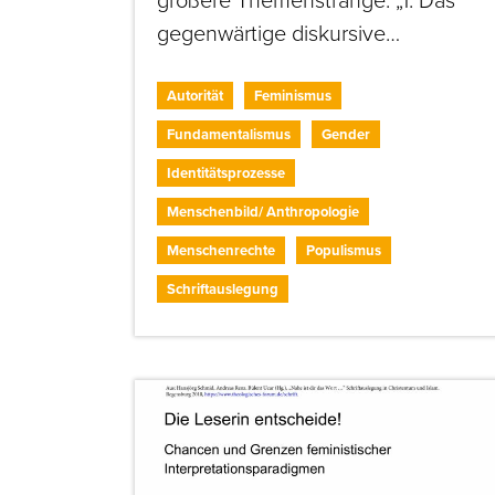
gegenwärtige diskursive…
Autorität
Feminismus
Fundamentalismus
Gender
Identitätsprozesse
Menschenbild/ Anthropologie
Menschenrechte
Populismus
Schriftauslegung