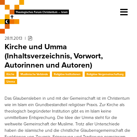
28.11.2013
|
Kirche und Umma
(Inhaltsverzeichnis, Vorwort,
Autorinnen und Autoren)
Kirche
Muslimische Verbände
Religiöse Institutionen
Religiöse Vergemeinschaftung
Umma
Das Glaubensleben in und mit der Gemeinschaft ist im Christentum
wie im Islam ein Grundbestandteil religiöser Praxis. Zur Kirche als
theologisch begründeter Institution gibt es im Islam keine
unmittelbare Entsprechung. Die Idee der Umma steht für die
weltweite Gemeinschaft der Muslime. Trotz aller Unterschiede
haben die islamische und die christliche Glaubensgemeinschaft die
Funktionen von Zeugnis, Erinnerung und Tradierung gemeinsam.