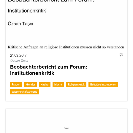
21.03.2017
Özcan Taşçi
Beobachterbericht zum Forum:
Institutionenkritik
Frauen
Gender
Kirche
Macht
Religionskritik
Religiöse Institutionen
Wissenschaftstheorie