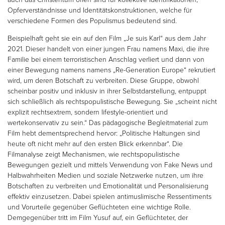
Opferverständnisse und Identitätskonstruktionen, welche für
verschiedene Formen des Populismus bedeutend sind.
Beispielhaft geht sie ein auf den Film „Je suis Karl“ aus dem Jahr
2021. Dieser handelt von einer jungen Frau namens Maxi, die ihre
Familie bei einem terroristischen Anschlag verliert und dann von
einer Bewegung namens namens „Re-Generation Europe“ rekrutiert
wird, um deren Botschaft zu verbreiten. Diese Gruppe, obwohl
scheinbar positiv und inklusiv in ihrer Selbstdarstellung, entpuppt
sich schließlich als rechtspopulistische Bewegung. Sie „scheint nicht
explizit rechtsextrem, sondern lifestyle-orientiert und
wertekonservativ zu sein.“ Das pädagogische Begleitmaterial zum
Film hebt dementsprechend hervor: „Politische Haltungen sind
heute oft nicht mehr auf den ersten Blick erkennbar“. Die
Filmanalyse zeigt Mechanismen, wie rechtspopulistische
Bewegungen gezielt und mittels Verwendung von Fake News und
Halbwahrheiten Medien und soziale Netzwerke nutzen, um ihre
Botschaften zu verbreiten und Emotionalität und Personalisierung
effektiv einzusetzen. Dabei spielen antimuslimische Ressentiments
und Vorurteile gegenüber Geflüchteten eine wichtige Rolle.
Demgegenüber tritt im Film Yusuf auf, ein Geflüchteter, der