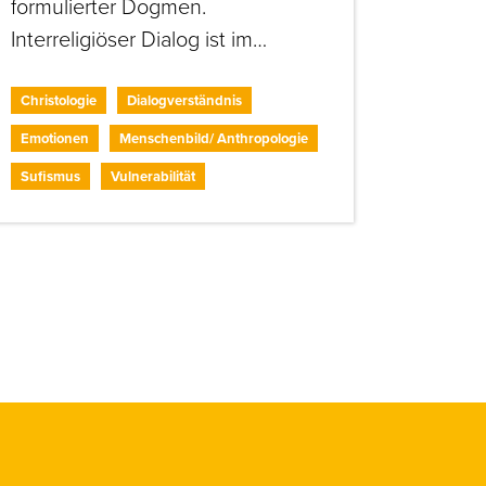
formulierter Dogmen.
Interreligiöser Dialog ist im…
Christologie
Dialogverständnis
Emotionen
Menschenbild/ Anthropologie
Sufismus
Vulnerabilität