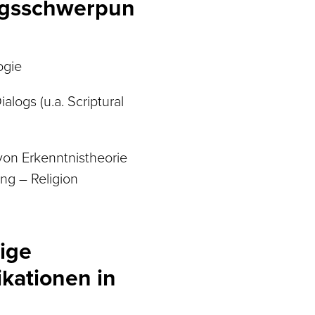
gsschwerpun
ogie
logs (u.a. Scriptural
on Erkenntnistheorie
ng – Religion
ige
kationen in