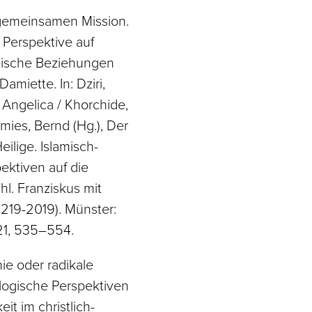
gemeinsamen Mission.
 Perspektive auf
imische Beziehungen
amiette. In: Dziri,
, Angelica / Khorchide,
ies, Bernd (Hg.), Der
eilige. Islamisch-
pektiven auf die
l. Franziskus mit
(1219-2019). Münster:
21, 535–554.
ie oder radikale
logische Perspektiven
it im christlich-