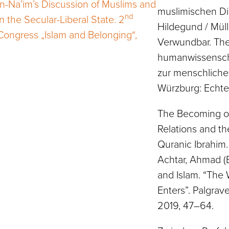
n-Na’im’s Discussion of Muslims and
muslimischen Dia
nd
n the Secular-Liberal State. 2
Hildegund / Müll
Congress „Islam and Belonging“,
Verwundbar. Th
humanwissenscha
zur menschlichen
Würzburg: Echte
The Becoming of
Relations and th
Quranic Ibrahim. 
Achtar, Ahmad (E
and Islam. “The
Enters”. Palgrav
2019, 47–64.