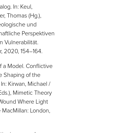
log. In: Keul,
er, Thomas (Hg.),
eologische und
ftliche Perspektiven
 Vulnerabilität.
r, 2020, 154–164.
 a Model. Conflictive
e Shaping of the
In: Kirwan, Michael /
ds.), Mimetic Theory
 Wound Where Light
e MacMillan: London,