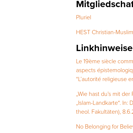
Mitgliedscha
Pluriel
HEST Christian-Muslim
Linkhinweise
Le 19ème siècle comme
aspects épistemologiqu
“L’autorité religieuse e
„Wie hast du’s mit der
„Islam-Landkarte“. In:
theol. Fakultäten), 8.6
No Belonging for Belie