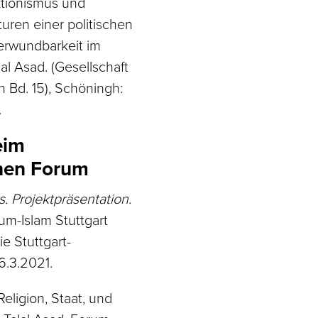
tionismus und
uren einer politischen
erwundbarkeit im
l Asad. (Gesellschaft
n Bd. 15), Schöningh:
.
eim
hen Forum
. Projektpräsentation.
um-Islam Stuttgart
ie Stuttgart-
.3.2021.
Religion, Staat, und