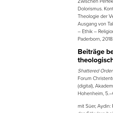
Zwischen Perfek
Dolorismus. Kont
Theologie der V
Ausgang von Tala
– Ethik – Religio
Paderborn, 2018
Beiträge b
theologisc
Shattered Orders
Forum Christent
(digital), Akadem
Hohenheim, 5.–6
mit Süer, Aydin: 