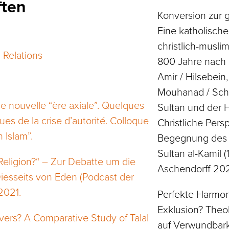
ften
Konversion zur 
Eine katholische
christlich-musl
 Relations
800 Jahre nach D
Amir / Hilsebein
Mouhanad / Schm
 nouvelle “ère axiale”. Quelques
Sultan und der H
es de la crise d’autorité. Colloque
Christliche Pers
n Islam”.
Begegnung des h
Sultan al-Kamil 
 Religion?“ – Zur Debatte um die
Aschendorff 20
 Diesseits von Eden (Podcast der
.2021.
Perfekte Harmon
Exklusion? Theo
vers? A Comparative Study of Talal
auf Verwundbarke