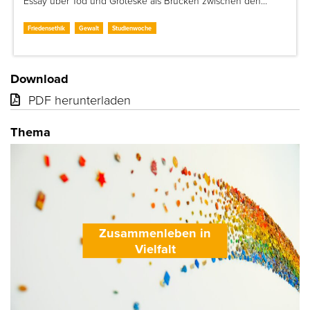
Essay über Tod und Groteske als Brücken zwischen den…
Friedensethik
Gewalt
Studienwoche
Download
PDF herunterladen
Thema
Zusammenleben in
Vielfalt