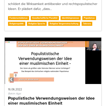
schildert die Wirksamkeit antiliberaler und rechtspopulistischer
Ideen. Er plädiert dafür, „dass…
Fundamentalismus
Gesellschaftliche Pluralität
Identitätsprozesse
Populismus
Religionspolitik
Religiöse Sprache
Religiöse Vergemeinschaftung
Toleranz
16.06.2022
Bekim Agai
Populistische Verwendungsweisen der Idee
einer muslimischen Einheit