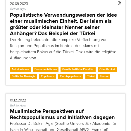
20.09.2023
Bekim Agai
Populistische Verwendungsweisen der Idee
einer muslimischen Einheit. Der Islam als
größter oder kleinster Nenner seiner
Anhänger? Das Beispiel der Türkei
Der Beitrag beleuchtet die komplexe Verflechtung von
Religion und Populismus im Kontext des Islams mit
beispielhaftem Fokus auf die Türkei. Dazu wird die religiöse
Aufladung von…
Autoritarismus
Fundamentalismus
Gesellschaftliche Pluralität
Öffentlichkeit
Politische Theologie
Populismus
Rechtspopulismus
Türkei
Umma
01.12.2022
Bekim Agai
Muslimische Perspektiven auf
Rechtspopulismus und Initiativen dagegen
Professor Dr. Bekim Agai (Goethe-Universität / Akademie für
Islam in Wissenschaft und Gesellschaft AIWG, Frankfurt)