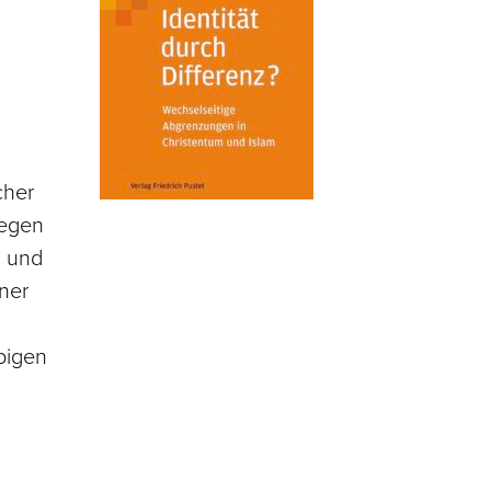
cher
Gegen
m und
iner
ubigen