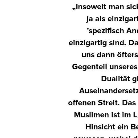
„Insoweit man sich
ja als einziga
’spezifisch An
einzigartig sind. D
uns dann öfter
Gegenteil unseres 
Dualität g
Auseinandersetz
offenen Streit. Das
Muslimen ist im 
Hinsicht ein B