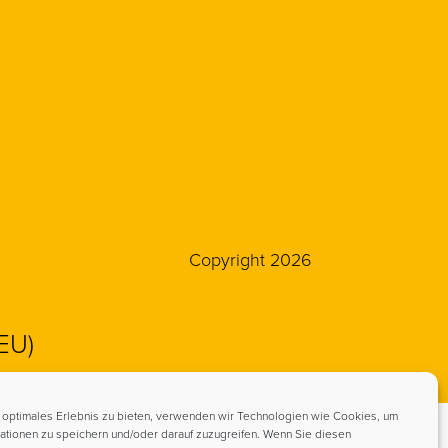
Copyright 2026
(EU)
 optimales Erlebnis zu bieten, verwenden wir Technologien wie Cookies, um
ationen zu speichern und/oder darauf zuzugreifen. Wenn Sie diesen