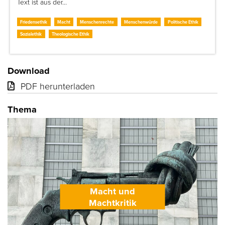
Text ist aus der…
Friedensethik
Macht
Menschenrechte
Menschenwürde
Politische Ethik
Sozialethik
Theologische Ethik
Download
PDF herunterladen
Thema
Macht und
Machtkritik