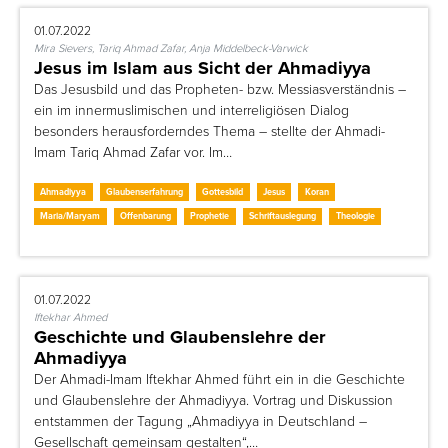
01.07.2022
Mira Sievers, Tariq Ahmad Zafar, Anja Middelbeck-Varwick
Jesus im Islam aus Sicht der Ahmadiyya
Das Jesusbild und das Propheten- bzw. Messiasverständnis –
ein im innermuslimischen und interreligiösen Dialog
besonders herausforderndes Thema – stellte der Ahmadi-
Imam Tariq Ahmad Zafar vor. Im…
Ahmadiyya
Glaubenserfahrung
Gottesbild
Jesus
Koran
Maria/Maryam
Offenbarung
Prophetie
Schriftauslegung
Theologie
01.07.2022
Iftekhar Ahmed
Geschichte und Glaubenslehre der
Ahmadiyya
Der Ahmadi-Imam Iftekhar Ahmed führt ein in die Geschichte
und Glaubenslehre der Ahmadiyya. Vortrag und Diskussion
entstammen der Tagung „Ahmadiyya in Deutschland –
Gesellschaft gemeinsam gestalten“,…