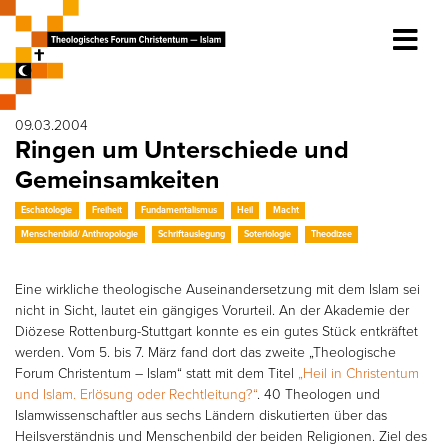
09.03.2004
Ringen um Unterschiede und
Gemeinsamkeiten
Eschatologie
Freiheit
Fundamentalismus
Heil
Macht
Menschenbild/ Anthropologie
Schriftauslegung
Soteriologie
Theodizee
Eine wirkliche theologische Auseinandersetzung mit dem Islam sei
nicht in Sicht, lautet ein gängiges Vorurteil. An der Akademie der
Diözese Rottenburg-Stuttgart konnte es ein gutes Stück entkräftet
werden. Vom 5. bis 7. März fand dort das zweite „Theologische
Forum Christentum – Islam“ statt mit dem Titel
„Heil in Christentum
und Islam. Erlösung oder Rechtleitung?“
. 40 Theologen und
Islamwissenschaftler aus sechs Ländern diskutierten über das
Heilsverständnis und Menschenbild der beiden Religionen. Ziel des