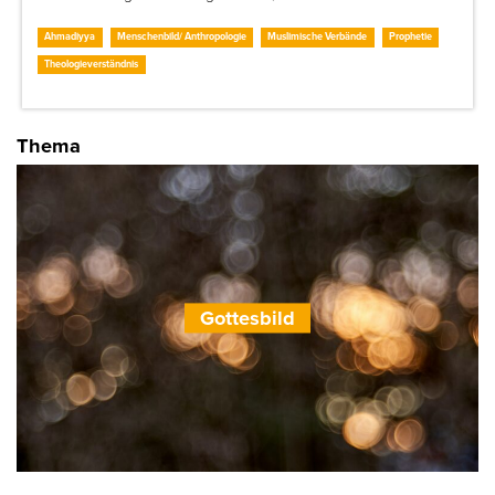
Ahmadiyya
Menschenbild/ Anthropologie
Muslimische Verbände
Prophetie
Theologieverständnis
Thema
Gottesbild