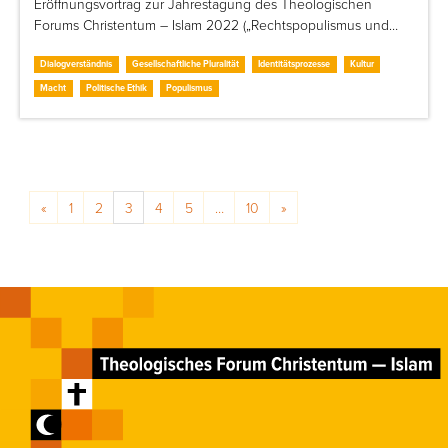
Eröffnungsvortrag zur Jahrestagung des Theologischen
Forums Christentum – Islam 2022 („Rechtspopulismus und…
Dialogverständnis
Gesellschaftliche Pluralität
Identitätsprozesse
Kultur
Macht
Politische Ethik
Populismus
Posts navigation
«
1
2
3
4
5
…
10
»