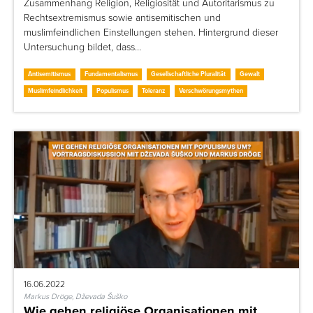
Zusammenhang Religion, Religiosität und Autoritarismus zu
Rechtsextremismus sowie antisemitischen und
muslimfeindlichen Einstellungen stehen. Hintergrund dieser
Untersuchung bildet, dass…
Antisemitismus
Fundamentalismus
Gesellschaftliche Pluralität
Gewalt
Muslimfeindlichkeit
Populismus
Toleranz
Verschwörungsmythen
16.06.2022
Markus Dröge, Dževada Šuško
Wie gehen religiöse Organisationen mit