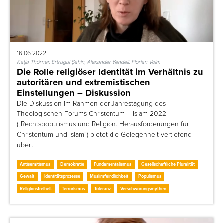
16.06.2022
Katja Thörner, Ertrugul Şahin, Alexander Yendell, Florian Volm
Die Rolle religiöser Identität im Verhältnis zu
autoritären und extremistischen
Einstellungen – Diskussion
Die Diskussion im Rahmen der Jahrestagung des
Theologischen Forums Christentum – Islam 2022
(„Rechtspopulismus und Religion. Herausforderungen für
Christentum und Islam“) bietet die Gelegenheit vertiefend
über…
Antisemitismus
Demokratie
Fundamentalismus
Gesellschaftliche Pluralität
Gewalt
Identitätsprozesse
Muslimfeindlichkeit
Populismus
Religionsfreiheit
Terrorismus
Toleranz
Verschwörungsmythen