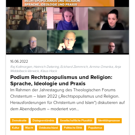
16.06.2022
Raj Kollmorgen, Heinrich Detering, Eckhard Zemmrich, Armina Omerika, Anja
Middelbeck-Varwick, Klaus Hock
Podium Rechtspopulismus und Religion:
Sprache, Ideologie und Praxis
Im Rahmen der Jahrestagung des Theologischen Forums
Christentum – Islam 2022 („Rechtspopulismus und Religion.
Herausforderungen für Christentum und Islam“) diskutieren auf
dem Abendpodium – moderiert von…
Demokratie
Dialogverständnis
Gesellschaftliche Pluralität
Identitätsprozesse
Kultur
Macht
Ostdeutschland
Politische Ethik
Populismus