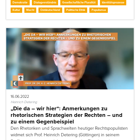
Demokratie
Dialogverständnis
Gesellschaftliche Pluralität
Identitätsprozesse
Kultur
Macht
Ostdeutschland
Politische Ethik
Populismus
16.06.2022
Heinrich Detering
„Die da – wir hier“: Anmerkungen zu
rhetorischen Strategien der Rechten – und
zu einem Gegenbeispiel
Den Rhetoriken und Sprachwelten heutiger Rechtspopulisten
widmet sich Prof. Heinrich Detering (Göttingen) in seinem