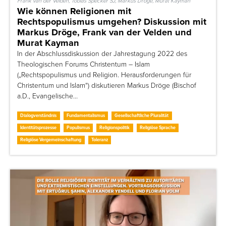
Frank van der Velden, Tobias Specker SJ, Markus Dröge, Murat Kayman
Wie können Religionen mit
Rechtspopulismus umgehen? Diskussion mit
Markus Dröge, Frank van der Velden und
Murat Kayman
In der Abschlussdiskussion der Jahrestagung 2022 des
Theologischen Forums Christentum – Islam
(„Rechtspopulismus und Religion. Herausforderungen für
Christentum und Islam“) diskutieren Markus Dröge (Bischof
a.D., Evangelische…
Dialogverständnis
Fundamentalismus
Gesellschaftliche Pluralität
Identitätsprozesse
Populismus
Religionspolitik
Religiöse Sprache
Religiöse Vergemeinschaftung
Toleranz