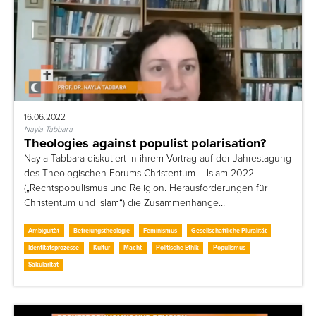
16.06.2022
Nayla Tabbara
Theologies against populist polarisation?
Nayla Tabbara diskutiert in ihrem Vortrag auf der Jahrestagung
des Theologischen Forums Christentum – Islam 2022
(„Rechtspopulismus und Religion. Herausforderungen für
Christentum und Islam“) die Zusammenhänge…
Ambiguität
Befreiungstheologie
Feminismus
Gesellschaftliche Pluralität
Identitätsprozesse
Kultur
Macht
Politische Ethik
Populismus
Säkularität