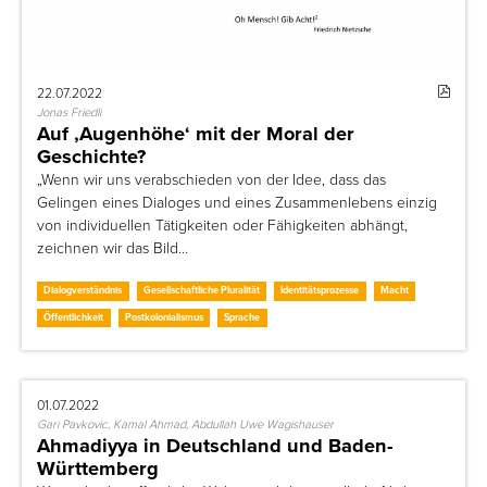
22.07.2022
Jonas Friedli
Auf ‚Augenhöhe‘ mit der Moral der
Geschichte?
„Wenn wir uns verabschieden von der Idee, dass das
Gelingen eines Dialoges und eines Zusammenlebens einzig
von individuellen Tätigkeiten oder Fähigkeiten abhängt,
zeichnen wir das Bild…
Dialogverständnis
Gesellschaftliche Pluralität
Identitätsprozesse
Macht
Öffentlichkeit
Postkolonialismus
Sprache
01.07.2022
Gari Pavkovic, Kamal Ahmad, Abdullah Uwe Wagishauser
Ahmadiyya in Deutschland und Baden-
Württemberg