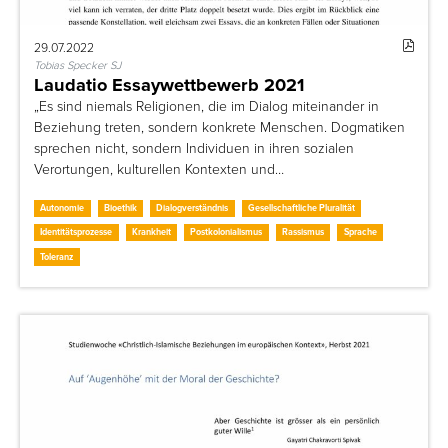
29.07.2022
Tobias Specker SJ
Laudatio Essaywettbewerb 2021
„Es sind niemals Religionen, die im Dialog miteinander in
Beziehung treten, sondern konkrete Menschen. Dogmatiken
sprechen nicht, sondern Individuen in ihren sozialen
Verortungen, kulturellen Kontexten und…
Autonomie
Bioethik
Dialogverständnis
Gesellschaftliche Pluralität
Identitätsprozesse
Krankheit
Postkolonialismus
Rassismus
Sprache
Toleranz