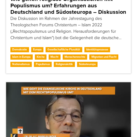
Populismus um? Erfahrungen aus
Deutschland und Südosteuropa – Diskussion
Die Diskussion im Rahmen der Jahrestagung des
Theologischen Forums Christentum – Islam 2022
(„Rechtspopulismus und Religion. Herausforderungen für
Christentum und Islam“) bot die Gelegenheit die deutsche…
Demokratie
Europa
Gesellschaftliche Pluralität
Identitätsprozesse
Islam in Europa
Kirche
Macht
Menschenrechte
Migration und Flucht
Nationalismus
Populismus
Religionskritik
Südosteuropa