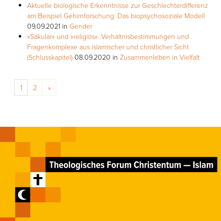
Aktuelle biologische Erkenntnisse zur Geschlechterdifferenz
am Beispiel Gehirnforschung: Das biopsychosoziale Modell
09.09.2021
in
Gender
»Säkular« und »religiös«. Verhältnisbestimmungen und
Fragenkomplexe aus islamischer und christlicher Sicht
(Schlusskapitel)
08.09.2020
in
Zusammenleben in Vielfalt
Posts navigation
1
2
»