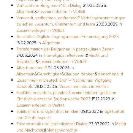
Verflochtene Religionen? Ein Dialog
21.03.2025
in
Allgemein
&
Zusammenleben in Vielfalt
Verwandt, verflochten, entfremdet? Verhältnisbestimmungen
zwischen Judentum, Christentum und Islam
20.03.2025
in
Zusammenleben in Vielfalt
Geschützt: Digitale Tagungsmappe: Forumstagung 2025
13.02.2025
in
Allgemein
Transformation der Religionen in postsäkularen Zeiten
24.06.2024
in
Interreligiös reflektieren
&
Macht und
Machtkritik
&
Zusammenleben in Vielfalt
Alles berechnet?
24.06.2024
in
Allgemein
&
Gerechtigkeit
&
Glauben denken
&
Menschenbild
„Zusammen in Deutschland“ – Nachruf auf Wolfgang
Schäuble
28.12.2023
in
Zusammenleben in Vielfalt
Konflikte verstehen, plurales Zusammenleben gestalten:
Christlich-islamische Studienwoche 2023
15.12.2023
in
Zusammenleben in Vielfalt
Spiritualität und Schönheit im Islam
09.11.2022
in
Spiritualität
und Glaubenspraxis
Friedensethik und Interreligiöser Dialog
23.07.2022
in
Macht
und Machtkritik
&
Menschenrechte