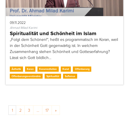
09.11.2022
Ahmad Milad Karimi
Spiritualität und Schönheit im Islam
„Folgt dem Schönen!“, heißt es programmatisch im Koran, weil
in der Schönheit Gott gegenwärtig ist. In welchem
Zusammenhang stehen Schönheit und Gotteserfahrung?
Lässt sich Gott bildlich…
Ästhetik
Koran
Koranrezitation
Kunst
Offenbarung
Offenbarungsverständnis
Spiritualität
Sufismus
Posts navigation
1
2
3
…
17
»