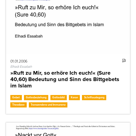
01.01.2006
Elhadi Essabah
»Ruft zu Mir, so erhöre Ich euch!« (Sure
40,60) Bedeutung und Sinn des Bittgebets
im Islam
Gebet
Gottesbeziehung
Gottesbild
Koran
Schriftauslegung
Theodizee
Transzendenz und Immanenz