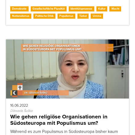
Demokratie
Gesellschaftliche Pluralität
Identitätsprozesse
Kultur
Macht
Nationalismus
Politische Ethik
Populismus
Türkei
Umma
16.06.2022
Dževada Šuško
Wie gehen religiöse Organisationen in
Südosteuropa mit Populismus um?
Während es zum Populismus in Südosteuropa bisher kaum