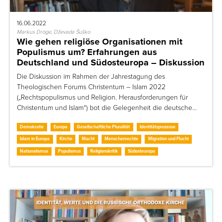
16.06.2022
Markus Dröge, Dževada Šuško
Wie gehen religiöse Organisationen mit
Populismus um? Erfahrungen aus
Deutschland und Südosteuropa – Diskussion
Die Diskussion im Rahmen der Jahrestagung des
Theologischen Forums Christentum – Islam 2022
(„Rechtspopulismus und Religion. Herausforderungen für
Christentum und Islam“) bot die Gelegenheit die deutsche…
Demokratie
Europa
Gesellschaftliche Pluralität
Identitätsprozesse
Islam in Europa
Kirche
Macht
Menschenrechte
Migration und Flucht
Nationalismus
Populismus
Religionskritik
Südosteuropa