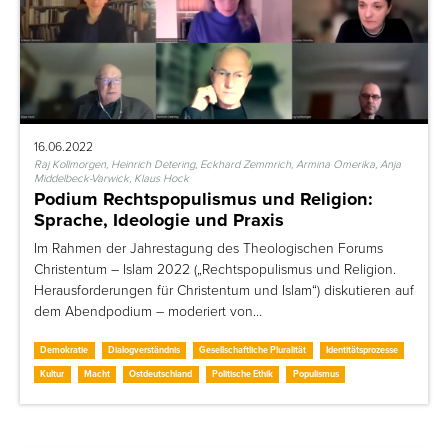
16.06.2022
Raj Kollmorgen, Heinrich Detering, Eckhard Zemmrich, Armina Omerika, Anja
Middelbeck-Varwick, Klaus Hock
Podium Rechtspopulismus und Religion:
Sprache, Ideologie und Praxis
Im Rahmen der Jahrestagung des Theologischen Forums
Christentum – Islam 2022 („Rechtspopulismus und Religion.
Herausforderungen für Christentum und Islam“) diskutieren auf
dem Abendpodium – moderiert von…
Demokratie
Dialogverständnis
Gesellschaftliche Pluralität
Identitätsprozesse
Kultur
Macht
Ostdeutschland
Politische Ethik
Populismus