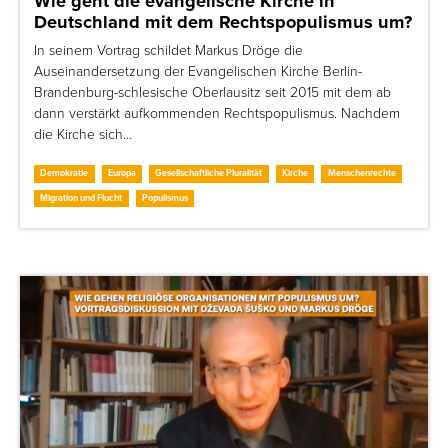
Wie geht die evangelische Kirche in
Deutschland mit dem Rechtspopulismus um?
In seinem Vortrag schildet Markus Dröge die
Auseinandersetzung der Evangelischen Kirche Berlin-
Brandenburg-schlesische Oberlausitz seit 2015 mit dem ab
dann verstärkt aufkommenden Rechtspopulismus. Nachdem
die Kirche sich…
Demokratie
Europa
Gesellschaftliche Pluralität
Kirche
Menschenrechte
Migration und Flucht
Populismus