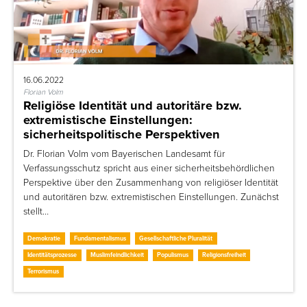
16.06.2022
Florian Volm
Religiöse Identität und autoritäre bzw.
extremistische Einstellungen:
sicherheitspolitische Perspektiven
Dr. Florian Volm vom Bayerischen Landesamt für
Verfassungsschutz spricht aus einer sicherheitsbehördlichen
Perspektive über den Zusammenhang von religiöser Identität
und autoritären bzw. extremistischen Einstellungen. Zunächst
stellt…
Demokratie
Fundamentalismus
Gesellschaftliche Pluralität
Identitätsprozesse
Muslimfeindlichkeit
Populismus
Religionsfreiheit
Terrorismus