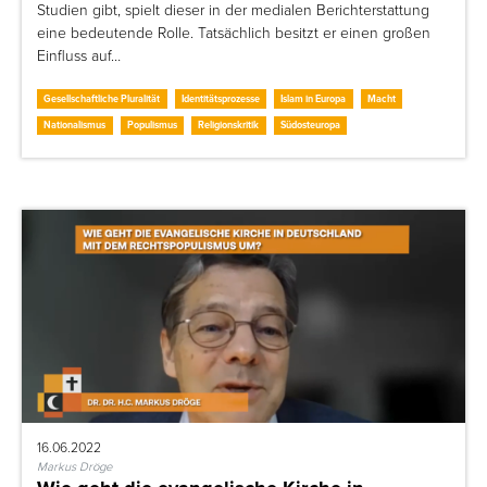
Studien gibt, spielt dieser in der medialen Berichterstattung
eine bedeutende Rolle. Tatsächlich besitzt er einen großen
Einfluss auf…
Gesellschaftliche Pluralität
Identitätsprozesse
Islam in Europa
Macht
Nationalismus
Populismus
Religionskritik
Südosteuropa
16.06.2022
Markus Dröge