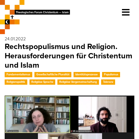
24.01.2022
Rechtspopulismus und Religion.
Herausforderungen für Christentum
und Islam
Fundamentalismus
Gesellschaftliche Pluralität
Identitätsprozesse
Populismus
Religionspolitik
Religiöse Sprache
Religiöse Vergemeinschaftung
Toleranz