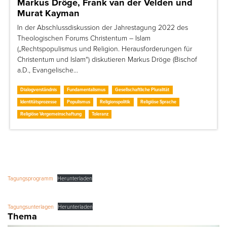
Markus Dröge, Frank van der Velden und
Murat Kayman
In der Abschlussdiskussion der Jahrestagung 2022 des
Theologischen Forums Christentum – Islam
(„Rechtspopulismus und Religion. Herausforderungen für
Christentum und Islam“) diskutieren Markus Dröge (Bischof
a.D., Evangelische…
Dialogverständnis
Fundamentalismus
Gesellschaftliche Pluralität
Identitätsprozesse
Populismus
Religionspolitik
Religiöse Sprache
Religiöse Vergemeinschaftung
Toleranz
Tagungsprogramm
Herunterladen
Tagungsunterlagen
Herunterladen
Thema