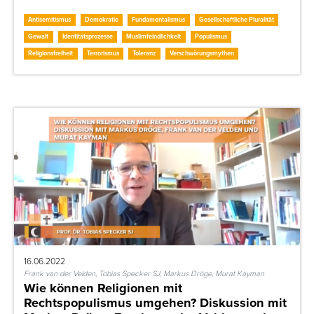
Antisemitismus
Demokratie
Fundamentalismus
Gesellschaftliche Pluralität
Gewalt
Identitätsprozesse
Muslimfeindlichkeit
Populismus
Religionsfreiheit
Terrorismus
Toleranz
Verschwörungsmythen
16.06.2022
Frank van der Velden, Tobias Specker SJ, Markus Dröge, Murat Kayman
Wie können Religionen mit
Rechtspopulismus umgehen? Diskussion mit