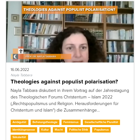
16.06.2022
Nayla Tabbara
Theologies against populist polarisation?
Nayla Tabbara diskutiert in ihrem Vortrag auf der Jahrestagung
des Theologischen Forums Christentum – Islam 2022
(„Rechtspopulismus und Religion. Herausforderungen für
Christentum und Islam“) die Zusammenhänge…
Ambiguität
Befreiungstheologie
Feminismus
Gesellschaftliche Pluralität
Identitätsprozesse
Kultur
Macht
Politische Ethik
Populismus
Säkularität