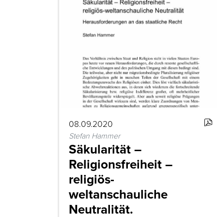
08.09.2020
Stefan Hammer
Säkularität –
Religionsfreiheit –
religiös-
weltanschauliche
Neutralität.