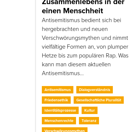
Zusammenlebens in der
einen Menschheit
Antisemitismus bedient sich bei
hergebrachten und neuen
Verschwörungsmythen und nimmt
vielfältige Formen an, von plumper
Hetze bis zum populären Rap. Was
kann man diesem aktuellen
Antisemitismus…
Antisemitismus
Dialogverständnis
Friedensethik
Gesellschaftliche Pluralität
Identitätsprozesse
Kultur
Menschenrechte
Toleranz
Verschwörungsmythen