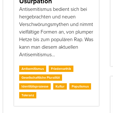
Usurpation
Antisemitismus bedient sich bei
hergebrachten und neuen
Verschwörungsmythen und nimmt
vielfältige Formen an, von plumper
Hetze bis zum populären Rap. Was
kann man diesem aktuellen
Antisemitismus…
Antisemitismus
Friedensethik
Gesellschaftliche Pluralität
Identitätsprozesse
Kultur
Populismus
Toleranz