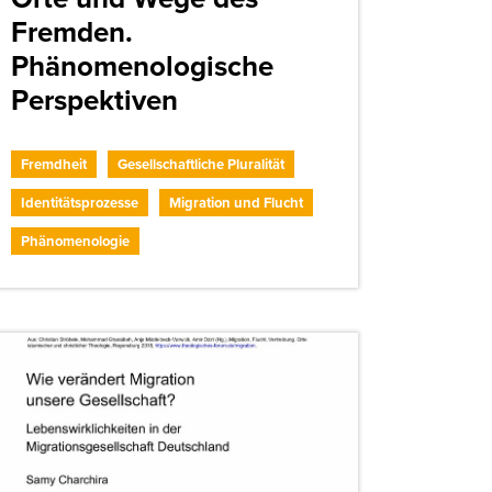
Fremden.
Phänomenologische
Perspektiven
Fremdheit
Gesellschaftliche Pluralität
Identitätsprozesse
Migration und Flucht
Phänomenologie