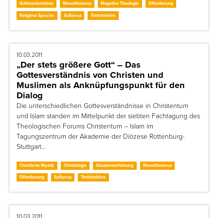
Gotteserkenntnis
Monotheismus
Negative Theologie
Offenbarung
Religiöse Sprache
Sufismus
Trinitätslehre
10.03.2011
„Der stets größere Gott“ – Das
Gottesverständnis von Christen und
Muslimen als Anknüpfungspunkt für den
Dialog
Die unterschiedlichen Gottesverständnisse in Christentum
und Islam standen im Mittelpunkt der siebten Fachtagung des
Theologischen Forums Christentum – Islam im
Tagungszentrum der Akademie der Diözese Rottenburg-
Stuttgart…
Christliche Mystik
Christologie
Glaubenserfahrung
Monotheismus
Offenbarung
Sufismus
Trinitätslehre
10.03.2011