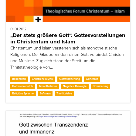
01.01.2012
„Der stets größere Gott“. Gottesvorstellungen
in Christentum und Islam
Christentum und Islam verstehen sich als monotheistische
Religionen: Der Glaube an den einen Gott verbindet Christen
und Muslime. Zugleich stand der Streit um die
Trinitätstheologie von…
Bekenntnis
Christliche Mystik
Gottesbeziehung
Gottesbild
Gotteserkenntnis
Monotheismus
Negative Theologie
Offenbarung
Religiöse Sprache
Sufismus
Trinitätslehre