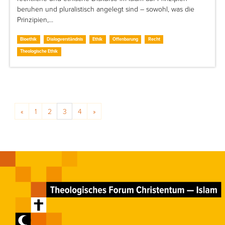
beruhen und pluralistisch angelegt sind – sowohl, was die
Prinzipien,…
Bioethik
Dialogverständnis
Ethik
Offenbarung
Recht
Theologische Ethik
Posts navigation
«
1
2
3
4
»