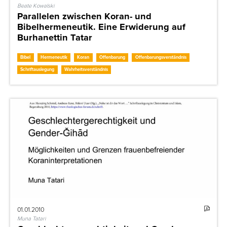
Beate Kowalski
Parallelen zwischen Koran- und
Bibelhermeneutik. Eine Erwiderung auf
Burhanettin Tatar
Bibel
Hermeneutik
Koran
Offenbarung
Offenbarungsverständnis
Schriftauslegung
Wahrheitsverständnis
01.01.2010
Muna Tatari