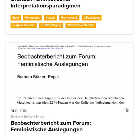
Interpretationsparadigmen
Bibel
Feminismus
Gender
Hermeneutik
Offenbarung
Religiöse Sprache
Schriftauslegung
Wahrheitsverständnis
01.01.2010
Barbara Bürkert-Engel
Beobachterbericht zum Forum:
Feministische Auslegungen