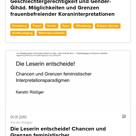
Geschlechtergerechtigkeit und Gender-
Ǧihād. Möglichkeiten und Grenzen
frauenbefreiender Koraninterpretationen
Feminismus
Frauen
Gender
Koran
Offenbarung
Religiöse Sprache
Schriftauslegung
Wahrheitsverständnis
01.01.2010
Kerstin Rödiger
Die Leserin entscheide! Chancen und
Grenzen feministischer