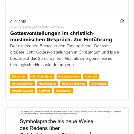
01.01.2012
Bülent Uçar, Anja Middelbeck-Varwick
Gottesvorstellungen im christlich-
muslimischen Gespräch. Zur Einführung
Der einleitende Beitrag in den Tagungsband „Der stets
größere Gott“ Gottesvorstellungen in Christentum und Islam
beschreibt das Sprechen von Gott als eine gemeinsame
theologische Herausforderung von…
Bekenntnis
Christliche Mystik
Gottesbeziehung
Gottesbild
Gotteserkenntnis
Monotheismus
Negative Theologie
Offenbarung
Religiöse Sprache
Sufismus
Trinitätslehre