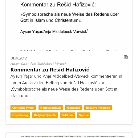
01.01.2012
Aysun Yaşar, Anja Middelbeck-Varwick
Kommentar zu Resid Hafizović
Aysun Yaşar und Anja Middelbeck-Varwick kommentieren in
ihrem Aufsatz den Beitrag von Rešid Hafizović zur
„Symbolsprache als neue Weise des Redens über Gott in
Islam und…
Christliche Mystik
Gottesbeziehung
Gottesbild
Negative Theologie
Offenbarung
Religiöse Sprache
Sufismus
Symbol